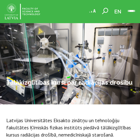
EN
Tālākizglītības kursi par radiācijas drošību
Latvijas Universitātes Eksakto zinātņu un tehnoloģiju
fakultātes Ķīmiskās fizikas institūts piedāvā tālākizglītības
kursus radiācijas drošībā, nemedicīniskajā starošanā.