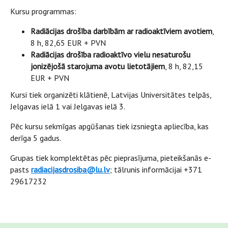
Kursu programmas:
Radiācijas drošība darbībām ar radioaktīviem avotiem
,
8 h, 82,65 EUR + PVN
Radiācijas drošība radioaktīvo vielu nesaturošu
jonizējošā starojuma avotu lietotājiem
, 8 h, 82,15
EUR + PVN
Kursi tiek organizēti klātienē, Latvijas Universitātes telpās,
Jelgavas ielā 1 vai Jelgavas ielā 3.
Pēc kursu sekmīgas apgūšanas tiek izsniegta apliecība, kas
derīga 5 gadus.
Grupas tiek komplektētas pēc pieprasījuma, pieteikšanās e-
pasts
radiacijasdrosiba@lu.lv
; tālrunis informācijai +371
29617232