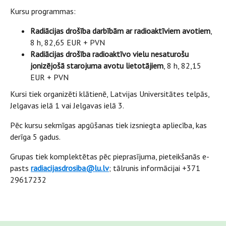
Kursu programmas:
Radiācijas drošība darbībām ar radioaktīviem avotiem
,
8 h, 82,65 EUR + PVN
Radiācijas drošība radioaktīvo vielu nesaturošu
jonizējošā starojuma avotu lietotājiem
, 8 h, 82,15
EUR + PVN
Kursi tiek organizēti klātienē, Latvijas Universitātes telpās,
Jelgavas ielā 1 vai Jelgavas ielā 3.
Pēc kursu sekmīgas apgūšanas tiek izsniegta apliecība, kas
derīga 5 gadus.
Grupas tiek komplektētas pēc pieprasījuma, pieteikšanās e-
pasts
radiacijasdrosiba@lu.lv
; tālrunis informācijai +371
29617232