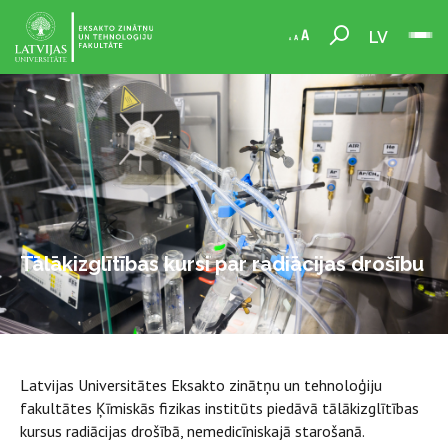
LV
Tālākizglītības kursi par radiācijas drošību
Latvijas Universitātes Eksakto zinātņu un tehnoloģiju
fakultātes Ķīmiskās fizikas institūts piedāvā tālākizglītības
kursus radiācijas drošībā, nemedicīniskajā starošanā.