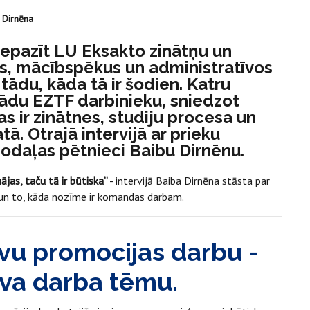
 Dirnēna
 iepazīt LU Eksakto zinātņu un
us, mācībspēkus un administratīvos
 tādu, kāda tā ir šodien. Katru
kādu EZTF darbinieku, sniedzot
as ir zinātnes, studiju procesa un
ā. Otrajā intervijā ar prieku
nodaļas pētnieci Baibu Dirnēnu.
ājas, taču tā ir būtiska” -
intervijā Baiba Dirnēna stāsta par
un to, kāda nozīme ir komandas darbam.
savu promocijas darbu -
ava darba tēmu.