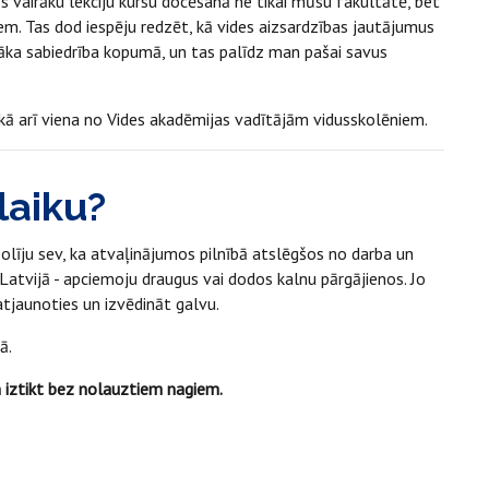
os vairāku lekciju kursu docēšanā ne tikai mūsu fakultātē, bet
em. Tas dod iespēju redzēt, kā vides aizsardzības jautājumus
ašāka sabiedrība kopumā, un tas palīdz man pašai savus
 kā arī viena no Vides akadēmijas vadītājām vidusskolēniem.
laiku?
psolīju sev, ka atvaļinājumos pilnībā atslēgšos no darba un
Latvijā - apciemoju draugus vai dodos kalnu pārgājienos. Jo
atjaunoties un izvēdināt galvu.
ļā.
un iztikt bez nolauztiem nagiem.