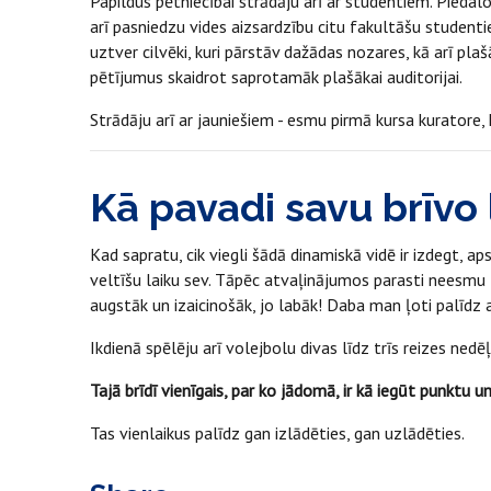
Papildus pētniecībai strādāju arī ar studentiem. Piedal
arī pasniedzu vides aizsardzību citu fakultāšu studenti
uztver cilvēki, kuri pārstāv dažādas nozares, kā arī pl
pētījumus skaidrot saprotamāk plašākai auditorijai.
Strādāju arī ar jauniešiem - esmu pirmā kursa kuratore,
Kā pavadi savu brīvo 
Kad sapratu, cik viegli šādā dinamiskā vidē ir izdegt, a
veltīšu laiku sev. Tāpēc atvaļinājumos parasti neesmu 
augstāk un izaicinošāk, jo labāk! Daba man ļoti palīdz 
Ikdienā spēlēju arī volejbolu divas līdz trīs reizes nedē
Tajā brīdī vienīgais, par ko jādomā, ir kā iegūt punktu 
Tas vienlaikus palīdz gan izlādēties, gan uzlādēties.