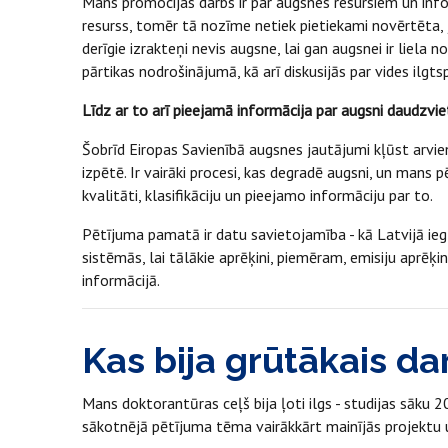
Mans promocijas darbs ir par augsnes resursiem un infor
resurss, tomēr tā nozīme netiek pietiekami novērtēta, j
derīgie izrakteņi nevis augsne, lai gan augsnei ir liela
pārtikas nodrošinājumā, kā arī diskusijās par vides ilg
Līdz ar to arī pieejamā informācija par augsni daudzviet i
Šobrīd Eiropas Savienībā augsnes jautājumi kļūst arvien a
izpētē. Ir vairāki procesi, kas degradē augsni, un mans p
kvalitāti, klasifikāciju un pieejamo informāciju par to.
Pētījuma pamatā ir datu savietojamība - kā Latvijā ie
sistēmās, lai tālākie aprēķini, piemēram, emisiju aprēķi
informācijā.
Kas bija grūtākais da
Mans doktorantūras ceļš bija ļoti ilgs - studijas sāku 2
sākotnējā pētījuma tēma vairākkārt mainījās projektu