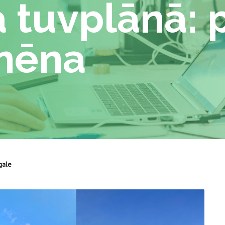
 tuvplānā: 
rnēna
gale