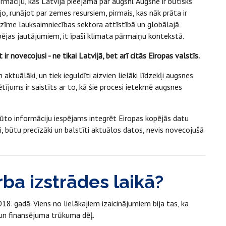
māciju, kas Latvijā pieejama par augsni. Augsne ir būtisks
o, runājot par zemes resursiem, pirmais, kas nāk prāta ir
 nozīme lauksaimniecības sektora attīstībā un globālajā
tspējas jautājumiem, it īpaši klimata pārmaiņu kontekstā.
r novecojusi - ne tikai Latvijā, bet arī citās Eiropas valstīs.
ktuālāki, un tiek ieguldīti aizvien lielāki līdzekļi augsnes
ētījums ir saistīts ar to, kā šie procesi ietekmē augsnes
gūto informāciju iespējams integrēt Eiropas kopējās datu
ni, būtu precīzāki un balstīti aktuālos datos, nevis novecojušā
rba izstrādes laikā?
018. gadā. Viens no lielākajiem izaicinājumiem bija tas, ka
 un finansējuma trūkuma dēļ.