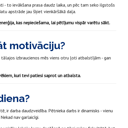
ti - to ievākšana prasa daudz laika, un pēc tam seko ilgstošs
 datu apstrāde jau šķiet vienkāršākā daļa.
enerģija, kas nepieciešama, lai pētījumu vispār varētu sākt.
āt motivāciju?
tālajos izbraucienos mēs viens otru ļoti atbalstījām - gan
vēkiem, kuri tevi patiesi saprot un atbalsta.
diena?
ē, ir darba daudzveidība. Pētnieka darbs ir dinamisks - vienu
 Nekad nav garlaicīgi.