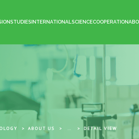
SION
STUDIES
INTERNATIONAL
SCIENCE
COOPERATION
ABO
NOLOGY
ABOUT US
...
DETAIL VIEW