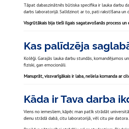
Tāpat dabaszinātnēs būtiska specifika ir lauka darbu da
darbs laboratorijā. Salīdzinot ar to, pati rakstīšana un
Visgrūtākais bija tieši ilgais sagatavošanās process un 
Kas palīdzēja saglab
Kolēģi. Garajās lauka darbu stundās, komandējumos un 
fiziski, gan emocionāli.
Manuprāt, vissvarīgākais ir laba, neliela komanda ar cil
Kāda ir Tava darba ik
Viens no iemesliem, kāpēc man patīk strādāt universitāt
dienu strādā dabā, citu laboratorijā, vēl citu pie datora.