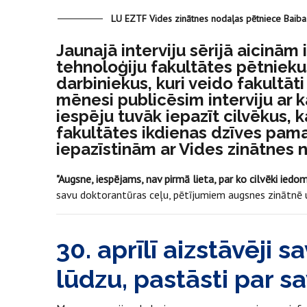
LU EZTF Vides zinātnes nodaļas pētniece Baiba
Jaunajā interviju sērijā aicinām
tehnoloģiju fakultātes pētniek
darbiniekus, kuri veido fakultāti
mēnesi publicēsim interviju ar 
iespēju tuvāk iepazīt cilvēkus, k
fakultātes ikdienas dzīves pamat
iepazīstinām ar Vides zinātnes 
"Augsne, iespējams, nav pirmā lieta, par ko cilvēki iedom
savu doktorantūras ceļu, pētījumiem augsnes zinātnē 
30. aprīlī aizstāvēji 
lūdzu, pastāsti par s