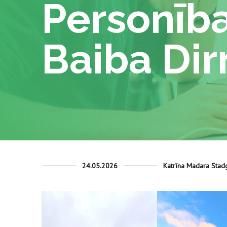
Personība
Baiba Di
24.05.2026
Katrīna Madara Stad