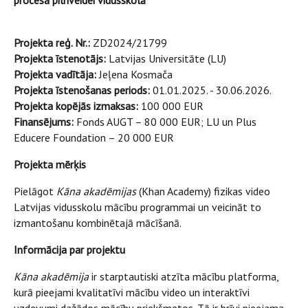
procesa pilnveidei vidusskolā
Projekta reģ. Nr.:
ZD2024/21799
Projekta īstenotājs:
Latvijas Universitāte (LU)
Projekta vadītāja:
Jeļena Kosmača
Projekta īstenošanas periods:
01.01.2025. - 30.06.2026.
Projekta kopējās izmaksas:
100 000 EUR
Finansējums:
Fonds AUGT – 80 000 EUR; LU un Plus
Educere Foundation – 20 000 EUR
Projekta mērķis
Pielāgot
Kāna akadēmijas
(Khan Academy) fizikas video
Latvijas vidusskolu mācību programmai un veicināt to
izmantošanu kombinētajā mācīšanā.
Informācija par projektu
Kāna akadēmija
ir starptautiski atzīta mācību platforma,
kurā pieejami kvalitatīvi mācību video un interaktīvi