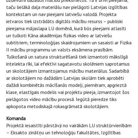
uzdevumi dažādos mācību priekšmetos. Tā ir brīvi pieejama,
taču lielākā daļa materiālu nav pielāgoti Latvijas izglītības
kontekstam un nav pieejami latviešu valodā. Projekta
ietvaros tiek izstrādāts digitāls mācību resurss – publiski
pieejama mājaslapa LU domēnā, kurā būs pieejami atlasīti
un tulkoti Kāna akadēmijas fizikas video ar latviešu
subtitriem, terminoloģijas skaidrojumiem un sasaisti ar Fizika
II mācību programmu un valsts eksāmena prasībām.
Tulkošanā un satura strukturēšanā tiek izmantoti mākslīgā
intelekta rīki, lai efektīvi sagatavotu skolēniem saprotamus
un skolotājiem izmantojamus mācību materiālus. Sadarbībā
ar skolotājiem no dažādām Latvijas skolām tiek aprobēti
dažādi kombinētās mācīšanās modeļi, piemēram, apgrieztā
klase, elastīgais modelis vai projektu pieeja, izmantojot šos
pielāgotos video mācību procesā. Iegūtā pieredze tiks
apkopota metodiskajā rokasgrāmatā skolotājiem.
Komanda
Projektā iesaistīti pārstāvji no vairākām LU struktūrvienībām
– Eksakto zinātņu un tehnoloģiju fakultātes, Izglītības