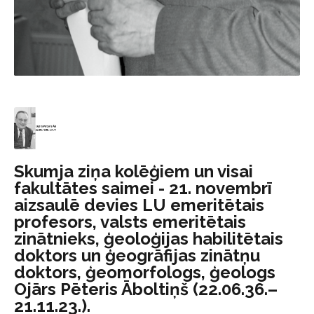
Skumja ziņa kolēģiem un visai
fakultātes saimei - 21. novembrī
aizsaulē devies LU emeritētais
profesors, valsts emeritētais
zinātnieks, ģeoloģijas habilitētais
doktors un ģeogrāfijas zinātņu
doktors, ģeomorfologs, ģeologs
Ojārs Pēteris Āboltiņš (22.06.36.–
21.11.23.).