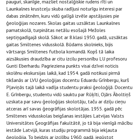
pauguri, skanīgie, mazliet nostalģiskie rudens rīti un
Launkalnes krustceļu skuba radījusi noturīgu interesi par
dabas zinātnēm, kuru vidū galīgā izvēle apstājusies pie
ģeoloģijas nozares. Skolas gaitas uzsāktas Launkalnes
pamatskolā, turpinātas netālu esošajā Mežoles
septiņgadīgajā skolā. Sākot ar 8.klasi 1950. gadā, uzsāktas
gaitas Smiltenes vidusskolā. Būdams skolnieks, bijis
vārtsargs Smiltenes futbola komandā. Kopš tā laika
aizsākusies draudzība ar citu izcilu personību LU profesoru
Gunti Eberhardu. Pagrieziena punkts visai dzīvei noticis
skolēnu ekskursijas laikā, kad 1954. gadā notikusi pirmā
tikšanās ar LVU ģeoloģijas docentu Eduardu Grīnbergu, kurš
Pļaviņās tajā laikā vadīja studentu praksi ģeoloģijā. Docentu
E. Grīnbergu, studentu vidū sauktu par Rūķīti, Ojārs Āboltiņš
uzskata par savu ģeoloģijas skolotāju, taču ar dziļu cieņu
atceras arī savas ģeogrāfijas skolotājas. 1955. gadā pēc
Smiltenes vidusskolas beigšanas iestājies Latvijas Valsts
Universitātes Ģeogrāfijas fakultātē, jo tā bija vienīgā mācību
iestāde Latvijā, kuras studiju programmā bija iekļauta
ģeoloģija. To beidzis ar izcilību 1960. gadā, iegūstot