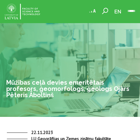
EN
Mūžības ceļā devies emeritētais
profesors, ģeomorfologs, ģeologs Ojārs
Pēteris Āboltiņš
22.11.2023
LU Ģeogrāfijas un Zemes zinātņu fakultāte