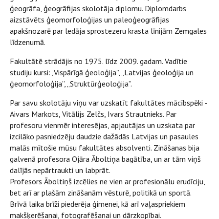
ģeogrāfa, ģeogrāfijas skolotāja diplomu. Diplomdarbs
aizstāvēts ģeomorfoloģijas un paleoģeogrāfijas
apakšnozarē par ledāja sprostezeru krasta līnijām Zemgales
līdzenumā.
Fakultātē strādājis
no 1975. līdz 2009. gadam. Vadītie
studiju kursi: „Vispārīgā ģeoloģija”, „Latvijas ģeoloģija un
ģeomorfoloģija”, „Struktūrģeoloģija”.
Par savu skolotāju viņu var uzskatīt fakultātes mācībspēki -
Aivars Markots, Vitālijs Zelčs, Ivars Strautnieks. Par
profesoru vienmēr interesējas, apjautājas un uzskata par
izcilāko pasniedzēju daudzie dažādās Latvijas un pasaules
malās mītošie mūsu fakultātes absolventi. Zināšanas bija
galvenā profesora Ojāra Āboltiņa bagātība, un ar tām viņš
dalījās nepārtraukti un labprāt.
Profesors Āboltiņš izcēlies ne vien ar profesionālu erudīciju,
bet arī ar plašām zināšanām vēsturē, politikā un sportā.
Brīvā laika brīži piederēja ģimenei, kā arī vaļaspriekiem
makšķerēšanai, fotografēšanai un dārzkopībai.