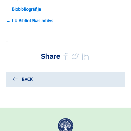
→ Biobibliogrāfija
→ LU Bibliotēkas arhīvs
_
Share
BACK