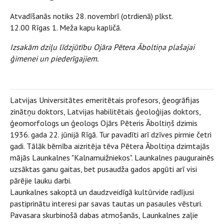
Atvadīšanās notiks 28. novembrī (otrdienā) plkst.
12.00 Rīgas 1. Meža kapu kapličā.
Izsakām dziļu līdzjūtību Ojāra Pētera Āboltiņa plašajai
ģimenei un piederīgajiem.
Latvijas Universitātes emeritētais profesors, ģeogrāfijas
zinātņu doktors, Latvijas habilitētais ģeoloģijas doktors,
ģeomorfologs un ģeologs Ojārs Pēteris Āboltiņš dzimis
1936. gada 22. jūnijā Rīgā. Tur pavadīti arī dzīves pirmie četri
gadi. Tālāk bērnība aizritēja tēva Pētera Āboltiņa dzimtajās
mājās Launkalnes "Kalnamuižniekos". Launkalnes paugurainēs
uzsāktas ganu gaitas, bet pusaudža gados apgūti arī visi
pārējie lauku darbi.
Launkalnes sakoptā un daudzveidīgā kultūrvide radījusi
pastiprinātu interesi par savas tautas un pasaules vēsturi.
Pavasara skurbinošā dabas atmošanās, Launkalnes zaļie