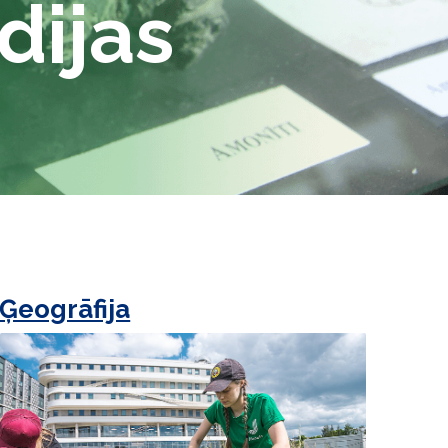
dijas
Ģeogrāfija