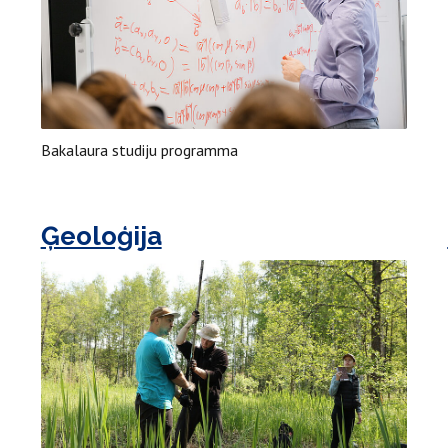
Bakalaura studiju programma
Ģeoloģija