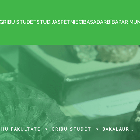
GRIBU STUDĒT
STUDIJAS
PĒTNIECĪBA
SADARBĪBA
PAR MU
IJU FAKULTĀTE
GRIBU STUDĒT
BAKALAURA LĪMEŅA STUDIJAS