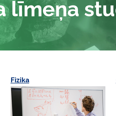
 līmeņa stu
Fizika