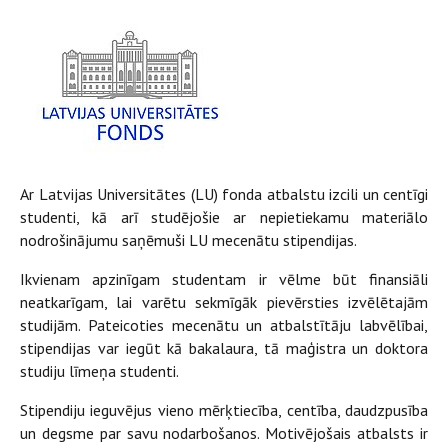
Ar Latvijas Universitātes (LU) fonda atbalstu izcili un centīgi
studenti, kā arī studējošie ar nepietiekamu materiālo
nodrošinājumu saņēmuši LU mecenātu stipendijas.
Ikvienam apzinīgam studentam ir vēlme būt finansiāli
neatkarīgam, lai varētu sekmīgāk pievērsties izvēlētajām
studijām. Pateicoties mecenātu un atbalstītāju labvēlībai,
stipendijas var iegūt kā bakalaura, tā maģistra un doktora
studiju līmeņa studenti.
Stipendiju ieguvējus vieno mērķtiecība, centība, daudzpusība
un degsme par savu nodarbošanos. Motivējošais atbalsts ir