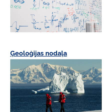
Ģeoloģijas nodaļa