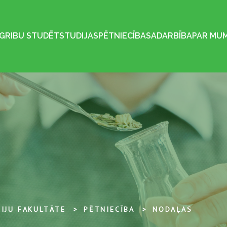
GRIBU STUDĒT
STUDIJAS
PĒTNIECĪBA
SADARBĪBA
PAR MU
IJU FAKULTĀTE
PĒTNIECĪBA
NODAĻAS