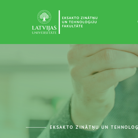
EKSAKTO ZINĀTŅU UN TEHNOLOĢ