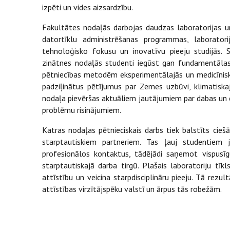
izpēti un vides aizsardzību.
Fakultātes nodaļās darbojas daudzas laboratorijas u
datortīklu administrēšanas programmas, laboratori
tehnoloģisko fokusu un inovatīvu pieeju studijās.
zinātnes nodaļās studenti iegūst gan fundamentāla
pētniecības metodēm eksperimentālajās un medicīniskā
padziļinātus pētījumus par Zemes uzbūvi, klimatiska
nodaļa pievēršas aktuāliem jautājumiem par dabas un c
problēmu risinājumiem.
Katras nodaļas pētnieciskais darbs tiek balstīts cieš
starptautiskiem partneriem. Tas ļauj studentiem j
profesionālos kontaktus, tādējādi saņemot vispusīgu
starptautiskajā darba tirgū. Plašais laboratoriju tīk
attīstību un veicina starpdisciplināru pieeju. Tā rez
attīstības virzītājspēku valstī un ārpus tās robežām.