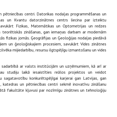
n pētniecības centri. Datorikas nodaļas programmēšanas un
jas un Kvantu datorzinātnes centrs liecina par izteiktu
 Savukārt Fizikas, Matemātikas un Optometrijas un redzes
s teorētiskās zināšanas, gan iemaņas darbam ar modernām
s fizikas jomās. Ģeogrāfijas un Ģeoloģijas nodaļas piedāvā
jiem un ģeoloģiskajiem procesiem, savukārt Vides zinātnes
ilvēka mijiedarbību, resursu ilgtspējīgu izmantošanu un vides
ā sadarbībā ar valsts institūcijām un uzņēmumiem, kā arī ar
au studiju laikā iesaistīties reālos projektos un veidot
 sagatavotību konkurētspējīgai karjerai gan Latvijas, gan
ls, katedras un pētniecības centri sekmē inovatīvu zināšanu
ultātā fakultāte kļuvusi par nozīmīgu zinātnes un tehnoloģiju