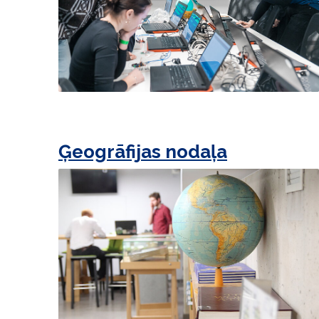
Ģeogrāfijas nodaļa