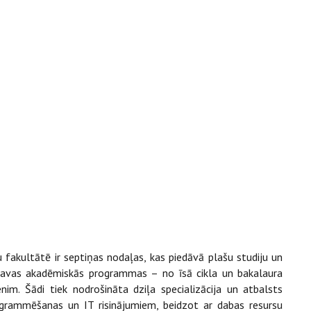
 fakultātē ir septiņas nodaļas, kas piedāvā plašu studiju un
 savas akadēmiskās programmas – no īsā cikla un bakalaura
im. Šādi tiek nodrošināta dziļa specializācija un atbalsts
ogrammēšanas un IT risinājumiem, beidzot ar dabas resursu