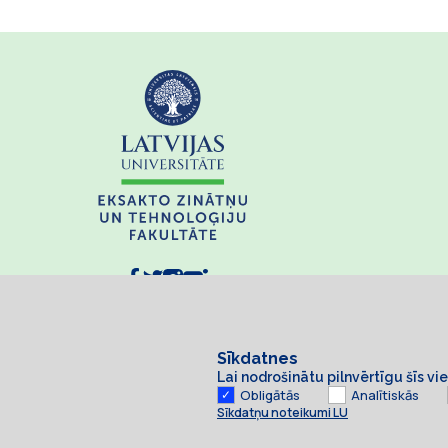
Sīkdatnes
Lai nodrošinātu pilnvērtīgu šīs v
Obligātās
Analītiskās
Sīkdatņu noteikumi LU