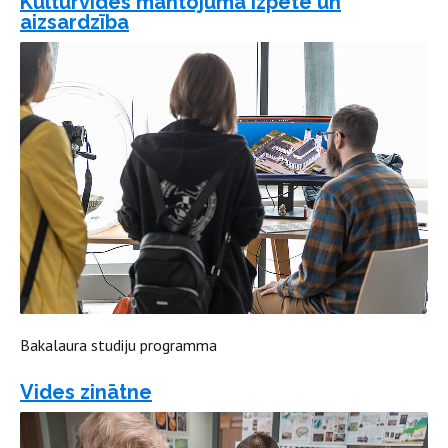
Kultūrvides mantojuma izpēte un
aizsardzība
Bakalaura studiju programma
Vides zinātne