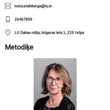
iveta.steinberga@lu.lv
26467809
LU Dabas māja, Jelgavas iela 1, 229. telpa
Metodiķe