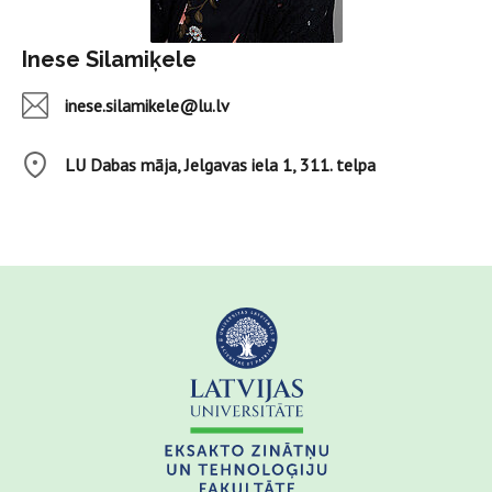
Inese Silamiķele
inese.silamikele@lu.lv
LU Dabas māja, Jelgavas iela 1, 311. telpa