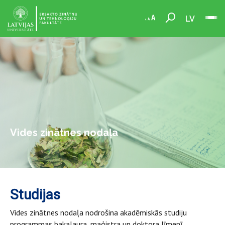
LV
Vides zinātnes nodaļa
Studijas
Vides zinātnes nodaļa nodrošina akadēmiskās studiju
programmas bakalaura, maģistra un doktora līmenī.