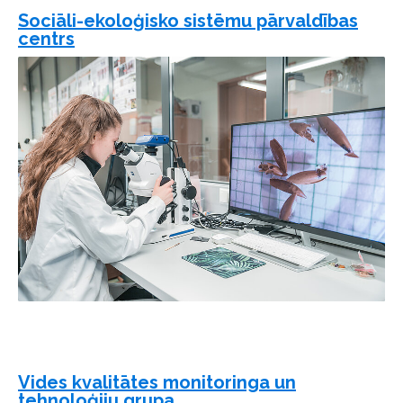
Sociāli-ekoloģisko sistēmu pārvaldības
centrs
Vides kvalitātes monitoringa un
tehnoloģiju grupa