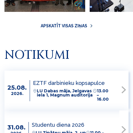
APSKATĪT VISAS ZIŅAS
NOTIKUMI
EZTF darbinieku kopsapulce
25.08.
LU Dabas māja, Jelgavas
13.00
2026.
iela 1, Magnum auditorija
–
16.00
Studentu diena 2026
31.08.
LU Zinātņu māja, 2. un
11.00 –