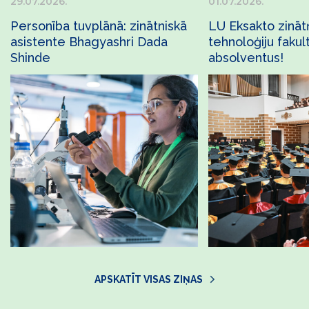
29.07.2026.
01.07.2026.
Personība tuvplānā: zinātniskā
LU Eksakto zināt
asistente Bhagyashri Dada
tehnoloģiju fakul
Shinde
absolventus!
APSKATĪT VISAS ZIŅAS