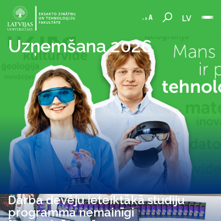
LV
Uzņemšana 2026
Darba devēju ieteiktākā studiju
programma nemainīgi