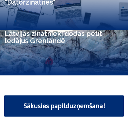
"Datorzinātnes"
Latvijas zinātnieki dodas pētīt
ledājus Grenlandē
Sākusies papilduzņemšana!