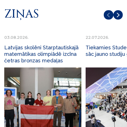
ZIŅAS
03.08.2026.
22.07.2026.
Latvijas skolēni Starptautiskajā
Tiekamies Stude
matemātikas olimpiādē izcīna
sāc jauno studiju
četras bronzas medaļas