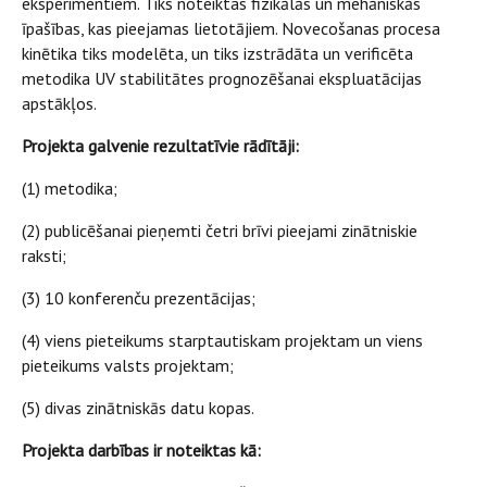
eksperimentiem. Tiks noteiktas fizikālās un mehāniskās
īpašības, kas pieejamas lietotājiem. Novecošanas procesa
kinētika tiks modelēta, un tiks izstrādāta un verificēta
metodika UV stabilitātes prognozēšanai ekspluatācijas
apstākļos.
Projekta galvenie rezultatīvie rādītāji:
(1) metodika;
(2) publicēšanai pieņemti četri brīvi pieejami zinātniskie
raksti;
(3) 10 konferenču prezentācijas;
(4) viens pieteikums starptautiskam projektam un viens
pieteikums valsts projektam;
(5) divas zinātniskās datu kopas.
Projekta darbības ir noteiktas kā: