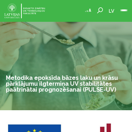
LV
Metodika epoksīda bāzes laku un krāsu
pārklājumu ilgtermiņa UV stabilitātes
paātrinātai prognozēšanai (PULSE-UV)