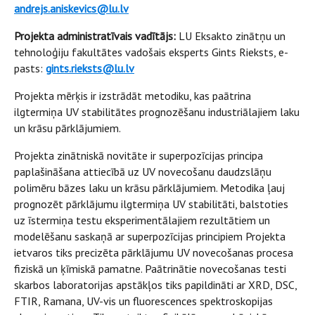
andrejs.aniskevics@lu.lv
Projekta administratīvais vadītājs:
LU Eksakto zinātņu un
tehnoloģiju fakultātes vadošais eksperts Gints Rieksts, e-
pasts:
gints.rieksts@lu.lv
Projekta mērķis ir izstrādāt metodiku, kas paātrina
ilgtermiņa UV stabilitātes prognozēšanu industriālajiem laku
un krāsu pārklājumiem.
Projekta zinātniskā novitāte ir superpozīcijas principa
paplašināšana attiecībā uz UV novecošanu daudzslāņu
polimēru bāzes laku un krāsu pārklājumiem. Metodika ļauj
prognozēt pārklājumu ilgtermiņa UV stabilitāti, balstoties
uz īstermiņa testu eksperimentālajiem rezultātiem un
modelēšanu saskaņā ar superpozīcijas principiem Projekta
ietvaros tiks precizēta pārklājumu UV novecošanas procesa
fiziskā un ķīmiskā pamatne. Paātrinātie novecošanas testi
skarbos laboratorijas apstākļos tiks papildināti ar XRD, DSC,
FTIR, Ramana, UV-vis un fluorescences spektroskopijas