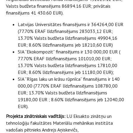
Valsts budžeta finansējums 86894.16 EUR; privātais
finansējums 41 430.60 EUR).
Latvijas Universitātes finansējums ir 364264,00 EUR
(77.70% ERAF līdzfinansējums 283033,12 EUR;
13.70% Valsts budžeta līdzfinansējums 49904,16
EUR; 8.60% līdzfinansējums jeb 18210,60 EUR)
SIA “Ekokompozit” finansējums ir 130 000,00 EUR (
77.70% ERAF līdzfinansējums 101010,00 EUR;
13.70% Valsts budžeta līdzfinansējums 17810,00
EUR; 8.60% līdzfinansējums jeb 11180,00 EUR);
SIA “Rīgas laku un krāsu rūpnīca” finansējums ir 140
000,00 (77.70% ERAF līdzfinansējums 108780,00
EUR; 13.70% Valsts budžeta līdzfinansējums
19180,00 EUR ; 8.60% līdzfinansējums jeb 12040,00
EUR).
Projekta zinātniskais vadītājs:
LU Eksakto zinātņu un
tehnoloģiju fakultātes Materiālu mehānikas institūta
vadošais pētnieks Andrejs Aņiskevičs,