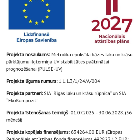
Projekta nosaukums:
Metodika epoksīda bāzes laku un krāsu
pārklājumu ilgtermiņa UV stabilitātes paātrinātai
prognozēšanai (PULSE-UV)
Projekta līguma numurs:
1.1.1.3/1/24/A/004
Projekta partneri:
SIA “Rīgas laku un krāsu rūpnīca” un SIA
“EkoKompozit”
Projekta īstenošanas termiņš:
01.07.2025. - 30.06.2028. (36
mēneši)
Projekta kopējais finansējums:
634264.00 EUR (Eiropas
Reģionālais attīstības fonda finansējums 492823.12 EUR;