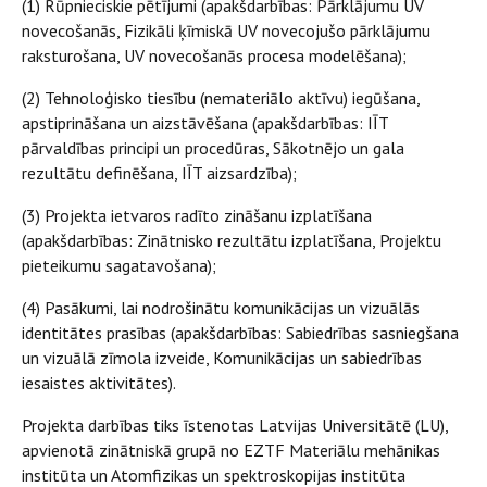
(1) Rūpnieciskie pētījumi (apakšdarbības: Pārklājumu UV
novecošanās, Fizikāli ķīmiskā UV novecojušo pārklājumu
raksturošana, UV novecošanās procesa modelēšana);
(2) Tehnoloģisko tiesību (nemateriālo aktīvu) iegūšana,
apstiprināšana un aizstāvēšana (apakšdarbības: IĪT
pārvaldības principi un procedūras, Sākotnējo un gala
rezultātu definēšana, IĪT aizsardzība);
(3) Projekta ietvaros radīto zināšanu izplatīšana
(apakšdarbības: Zinātnisko rezultātu izplatīšana, Projektu
pieteikumu sagatavošana);
(4) Pasākumi, lai nodrošinātu komunikācijas un vizuālās
identitātes prasības (apakšdarbības: Sabiedrības sasniegšana
un vizuālā zīmola izveide, Komunikācijas un sabiedrības
iesaistes aktivitātes).
Projekta darbības tiks īstenotas Latvijas Universitātē (LU),
apvienotā zinātniskā grupā no EZTF Materiālu mehānikas
institūta un Atomfizikas un spektroskopijas institūta