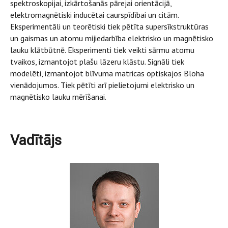
spektroskopijai, izkārtošanās pārejai orientācijā,
elektromagnētiski inducētai caurspīdībai un citām.
Eksperimentāli un teorētiski tiek pētīta supersīkstruktūras
un gaismas un atomu mijiedarbība elektrisko un magnētisko
lauku klātbūtnē. Eksperimenti tiek veikti sārmu atomu
tvaikos, izmantojot plašu lāzeru klāstu. Signāli tiek
modelēti, izmantojot blīvuma matricas optiskajos Bloha
vienādojumos. Tiek pētīti arī pielietojumi elektrisko un
magnētisko lauku mērīšanai.
Vadītājs