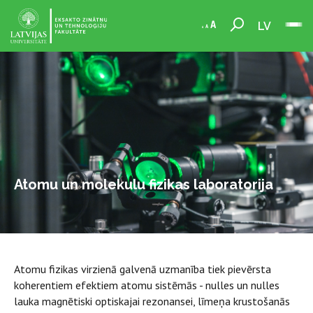
LV
Atomu un molekulu fizikas laboratorija
Atomu fizikas virzienā galvenā uzmanība tiek pievērsta
koherentiem efektiem atomu sistēmās - nulles un nulles
lauka magnētiski optiskajai rezonansei, līmeņa krustošanās