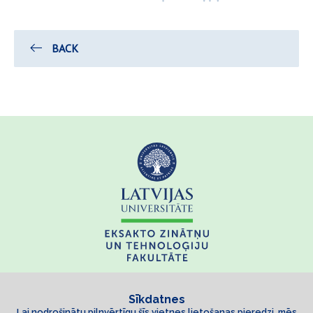
BACK
Sīkdatnes
Lai nodrošinātu pilnvērtīgu šīs vietnes lietošanas pieredzi, mēs