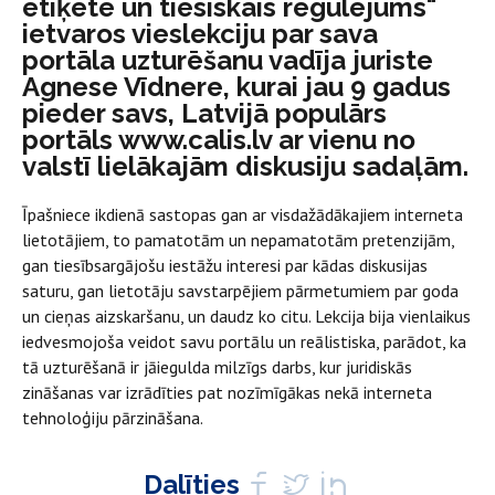
etiķete un tiesiskais regulējums"
ietvaros vieslekciju par sava
portāla uzturēšanu vadīja juriste
Agnese Vīdnere, kurai jau 9 gadus
pieder savs, Latvijā populārs
portāls www.calis.lv ar vienu no
valstī lielākajām diskusiju sadaļām.
Īpašniece ikdienā sastopas gan ar visdažādākajiem interneta
lietotājiem, to pamatotām un nepamatotām pretenzijām,
gan tiesībsargājošu iestāžu interesi par kādas diskusijas
saturu, gan lietotāju savstarpējiem pārmetumiem par goda
un cieņas aizskaršanu, un daudz ko citu. Lekcija bija vienlaikus
iedvesmojoša veidot savu portālu un reālistiska, parādot, ka
tā uzturēšanā ir jāiegulda milzīgs darbs, kur juridiskās
zināšanas var izrādīties pat nozīmīgākas nekā interneta
tehnoloģiju pārzināšana.
Dalīties