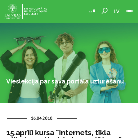
LV
Vieslekcija par sava portāla uzturēšanu
16.04.2010.
15.aprīlī kursa "Internets, tīkla