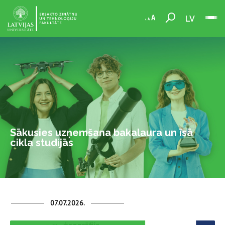
LV
Sākusies uzņemšana bakalaura un īsā
cikla studijās
07.07.2026.