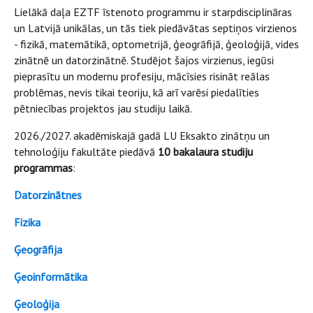
Lielākā daļa EZTF īstenoto programmu ir starpdisciplināras
un Latvijā unikālas, un tās tiek piedāvātas septiņos virzienos
- fizikā, matemātikā, optometrijā, ģeogrāfijā, ģeoloģijā, vides
zinātnē un datorzinātnē. Studējot šajos virzienus, iegūsi
pieprasītu un modernu profesiju, mācīsies risināt reālas
problēmas, nevis tikai teoriju, kā arī varēsi piedalīties
pētniecības projektos jau studiju laikā.
2026./2027. akadēmiskajā gadā LU Eksakto zinātņu un
tehnoloģiju fakultāte piedāvā
10 bakalaura studiju
programmas
:
Datorzinātnes
Fizika
Ģeogrāfija
Ģeoinformātika
Ģeoloģija