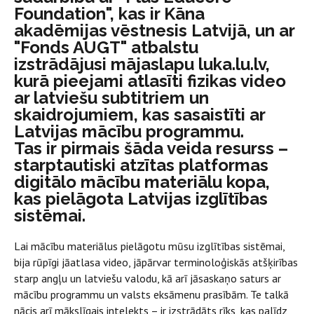
Foundation", kas ir Kāna
akadēmijas vēstnesis Latvijā, un ar
"Fonds AUGT" atbalstu
izstrādājusi mājaslapu luka.lu.lv,
kurā pieejami atlasīti fizikas video
ar latviešu subtitriem un
skaidrojumiem, kas sasaistīti ar
Latvijas mācību programmu.
Tas ir pirmais šāda veida resurss –
starptautiski atzītas platformas
digitālo mācību materiālu kopa,
kas pielāgota Latvijas izglītības
sistēmai.
Lai mācību materiālus pielāgotu mūsu izglītības sistēmai,
bija rūpīgi jāatlasa video, jāpārvar terminoloģiskās atšķirības
starp angļu un latviešu valodu, kā arī jāsaskaņo saturs ar
mācību programmu un valsts eksāmenu prasībām. Te talkā
nācis arī mākslīgais intelekts – ir izstrādāts rīks, kas palīdz