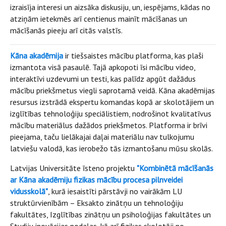
izraisīja interesi un aizsāka diskusiju, un, iespējams, kādas no
atziņām ietekmēs arī centienus mainīt mācīšanas un
mācīšanās pieeju arī citās valstīs.
Kāna akadēmija
ir tiešsaistes mācību platforma, kas plaši
izmantota visā pasaulē. Tajā apkopoti īsi mācību video,
interaktīvi uzdevumi un testi, kas palīdz apgūt dažādus
mācību priekšmetus viegli saprotamā veidā. Kāna akadēmijas
resursus izstrādā ekspertu komandas kopā ar skolotājiem un
izglītības tehnoloģiju speciālistiem, nodrošinot kvalitatīvus
mācību materiālus dažādos priekšmetos. Platforma ir brīvi
pieejama, taču lielākajai daļai materiālu nav tulkojumu
latviešu valodā, kas ierobežo tās izmantošanu mūsu skolās.
Latvijas Universitāte īsteno projektu
"Kombinētā mācīšanās
ar Kāna akadēmiju fizikas mācību procesa pilnveidei
vidusskolā"
, kurā iesaistīti pārstāvji no vairākām LU
struktūrvienībām – Eksakto zinātņu un tehnoloģiju
fakultātes, Izglītības zinātņu un psiholoģijas fakultātes un