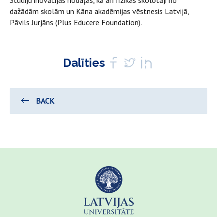
Studiju inovācijas nodaļas, kā arī fizikas skolotāji no
dažādām skolām un Kāna akadēmijas vēstnesis Latvijā,
Pāvils Jurjāns (Plus Educere Foundation).
Dalīties
BACK