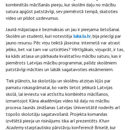
kombinētās mācīšanās pieeju, kur skolēni daļu no mācību
satura apgūst patstāvīgi, sev piemērotā tempā, skatoties
video un pildot uzdevumus.
Jaunā mājaslapa ir bezmaksas un jau ir pieejama lietošanai.
Skolēni un studenti, kuri notestēja
luka.lu.lv
, bija priecīgi par
jauno resursu. Pēc viņu teiktā jāsecina: internetā var atrast
jebko, bet vai tam var uzticēties? Vērtīgākais, viņuprāt, ir tas,
ka kāds atlasa un pārbauda kvalitatīvu mācību saturu, kas ir
piemērots Latvijas mācību programmai, palīdz skolēniem
patstāvīgi mācīties un labāk sagatavoties eksāmeniem.
Tiek plānots, ka skolotāju un skolēnu atziņas kļūs par
pamatu rokasgrāmatai, ko varēs lietot jebkurā Latvijas
skolā, lai ieviestu vai attīstītu kombinēto mācīšanos,
izmantojot Kāna akadēmijas video kā daļu no mācību
procesa. Jaunās zināšanas Latvijas Universitātē noderēs arī
topošo skolotāju sagatavošanā. Projekta komandas
izvēlētā pieeja un risinājums tika arī prezentēts
Khan
Academy
starptautisko pārstāvju konferencē Briselē, kur