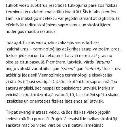
tulkot video subtitrus, iestrādāt tulkojumā pareizos fizikas
terminus un uzlabot materiālu kvalitāti. Šis ir labs piemērs
tam, ka mākslīgo intelektu var jēgpilni izmantot izglītībā, lai
efektīvāk radītu skolēniem saprotamus un skolotājiem
noderīgus mācību resursus.
Tulkojot fizikas video, izkristalizējās viens būtisks
izaicinājums – terminoloģijas atšķirības starp valodām, proti,
fizikas jēdzieni un to lietojums Latvijā nereti atšķiras no
pieejas citur pasaulē. Piemēram, latviešu vārds
"ātrums"
angļu valodā var atbilst gan
"speed"
, gan
"velocity"
, kas ir divi
atšķirīgi jēdzieni! Viennozīmīga terminoloģija eksaktajās
zinātnēs ir īpaši svarīga. Dažkārt skolēni labi saprot mācību
saturu angliski, bet nespēj to paskaidrot latviski. Mērķis ir
veicināt izpratni dzimtajā valodā, tā, lai skolēni spētu skaidri
izteikties un orientēties fizikas jēdzienos arī latviski.
Tikpat svarīgi ir atrast veidu, kā šos fizikas video jēgpilni
ieviest mācību procesā. Projektā iesaistītie fizikas skolotāji
saskata mācību video vērtību un ir gatavi izmēģināt