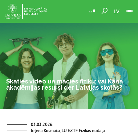
LV
Skaties video un mācies fiziku: vai Kāna
akadēmijas resursi der Latvijas skolās?
03.03.2026.
Jeļena Kosmača, LU EZTF Fizikas nodaļa