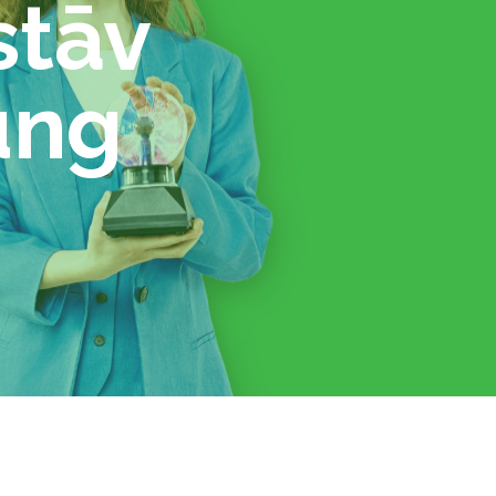
stāv
ung