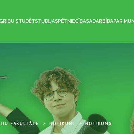
GRIBU STUDĒT
STUDIJAS
PĒTNIECĪBA
SADARBĪBA
PAR MU
IJU FAKULTĀTE
NOTIKUMI
NOTIKUMS