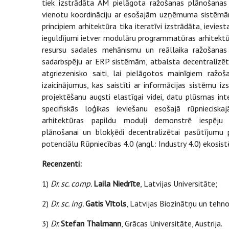
tiek izstrādāta AM pielāgota ražošanas plānošanas
vienotu koordināciju ar esošajām uzņēmuma sistēmām
principiem arhitektūra tika iteratīvi izstrādāta, ievies
ieguldījumi ietver modulāru programmatūras arhitektūr
resursu sadales mehānismu un reāllaika ražošanas
sadarbspēju ar ERP sistēmām, atbalsta decentralizētu
atgriezenisko saiti, lai pielāgotos mainīgiem ražo
izaicinājumus, kas saistīti ar informācijas sistēmu i
projektēšanu augsti elastīgai videi, datu plūsmas i
specifiskās loģikas ieviešanu esošajā rūpnieciska
arhitektūras papildu moduļi demonstrē iespēju
plānošanai un blokķēdi decentralizētai pasūtījumu p
potenciālu Rūpniecības 4.0 (angl.: Industry 4.0) ekosis
Recenzenti:
1) ‎
Dr. sc. comp.
Laila Niedrīte
, Latvijas Universitāte;
2)
Dr. sc. ing.
Gatis Vītols
, Latvijas Biozinātņu un tehno
3)
Dr.
Stefan Thalmann
, Grācas Universitāte, Austrija.