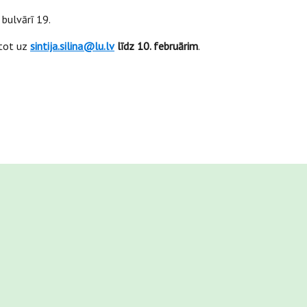
 bulvārī 19.
stot uz
sintija.silina@lu.lv
līdz
10. februārim
.