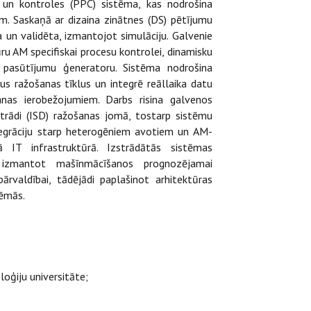
 un kontroles (PPC) sistēma, kas nodrošina
. Saskaņā ar dizaina zinātnes (DS) pētījumu
ta un validēta, izmantojot simulāciju. Galvenie
u AM specifiskai procesu kontrolei, dinamisku
 pasūtījumu ģeneratoru. Sistēma nodrošina
s ražošanas tīklus un integrē reāllaika datu
šanas ierobežojumiem. Darbs risina galvenos
zstrādi (ISD) ražošanas jomā, tostarp sistēmu
ntegrāciju starp heterogēniem avotiem un AM-
jā IT infrastruktūrā. Izstrādātās sistēmas
 izmantot mašīnmācīšanos prognozējamai
ārvaldībai, tādējādi paplašinot arhitektūras
tēmās.
loģiju universitāte;