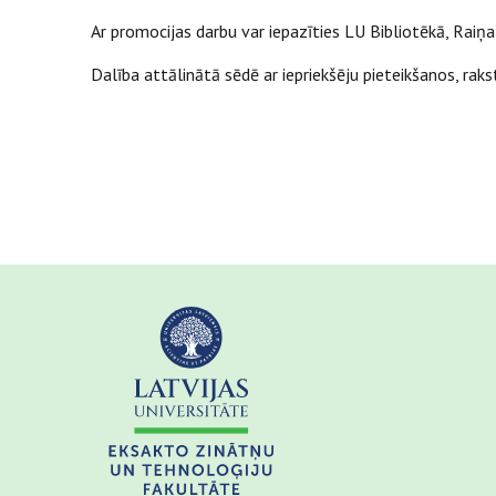
Ar promocijas darbu var iepazīties LU Bibliotēkā, Raiņa
Dalība attālinātā sēdē ar iepriekšēju pieteikšanos, rak