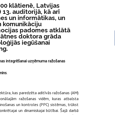
.00 klātienē, Latvijas
13. auditorijā, kā arī
nes un informātikas, un
n komunikāciju
mocijas padomes atklātā
nātnes doktora grāda
oloģijās iegūšanai
ng.
anas integrēšanai uzņēmuma ražošanas
mins
.
ektūra, kas paredzēta aditīvās ražošanas (AM)
dicionālajām ražošanas vidēm, kuras atbalsta
nošanas un kontroles (PPC) sistēmas, trūkst
onkrētajai un dinamiskajai būtībai. Šajā darbā