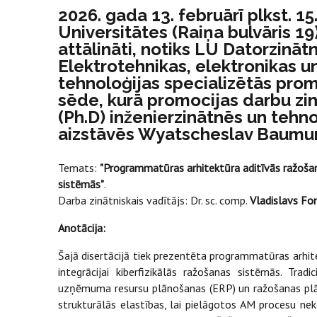
2026. gada 13. februārī plkst. 15
Universitātes (Raiņa bulvāris 19) 
attālināti, notiks LU Datorzināt
Elektrotehnikas, elektronikas u
tehnoloģijas specializētās pro
sēde, kurā promocijas darbu zi
(Ph.D) inženierzinātnēs un tehn
aizstāvēs Wyatscheslav Baumu
Temats:
"Programmatūras arhitektūra aditīvās ražoš
sistēmās"
.
Darba zinātniskais vadītājs: Dr. sc. comp.
Vladislavs Fo
Anotācija:
Šajā disertācijā tiek prezentēta programmatūras arhit
integrācijai kiberfizikālās ražošanas sistēmās. Tra
uzņēmuma resursu plānošanas (ERP) un ražošanas plā
strukturālās elastības, lai pielāgotos AM procesu nek