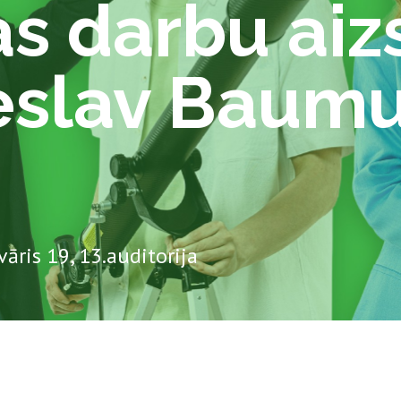
s darbu aiz
eslav Baum
vāris 19, 13.auditorija