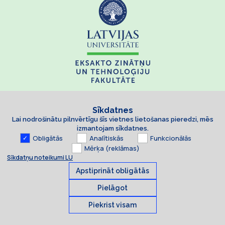
Sīkdatnes
Lai nodrošinātu pilnvērtīgu šīs vietnes lietošanas pieredzi, mēs
izmantojam sīkdatnes.
Obligātās
Analītiskās
Funkcionālās
Mērķa (reklāmas)
Sīkdatņu noteikumi LU
Apstiprināt obligātās
Pielāgot
Piekrist visam
Sīkdatnes
© 2026 Latvijas Universitāte. Visas tiesības aizsargātas