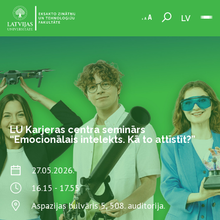
LV
LU Karjeras centra seminārs
“Emocionālais intelekts. Kā to attīstīt?”
27.05.2026.
16.15 - 17.55
Aspazijas bulvāris 5, 508. auditorija.