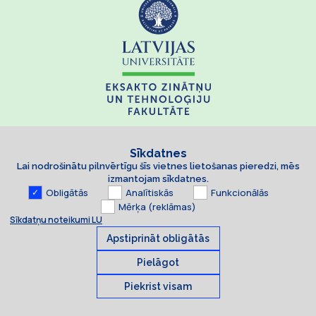
Sīkdatnes
Lai nodrošinātu pilnvērtīgu šīs vietnes lietošanas pieredzi, mēs
izmantojam sīkdatnes.
Obligātās
Analītiskās
Funkcionālās
Mērķa (reklāmas)
Sīkdatņu noteikumi LU
Apstiprināt obligātās
Pielāgot
Piekrist visam
Sīkdatnes
© 2026 Latvijas Universitāte. Visas tiesības aizsargātas