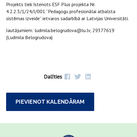
Projekts tiek īstenots ESF Plus projekta Nr.
4.2.2.3/1/24/I/001 “Pedagogu profesionālai atbalsta
sistēmas izveide” ietvaros sadarbībā ar Latvijas Universitāti.
Jautājumiem: ludmila.belogrudova@lu.lv, 29377619
(Ludmila Belogrudova)
Dalīties
PIEVIENOT KALENDĀRAM