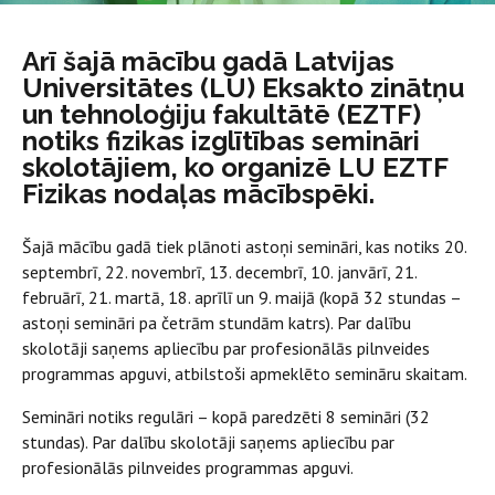
Arī šajā mācību gadā Latvijas
Universitātes (LU) Eksakto zinātņu
un tehnoloģiju fakultātē (EZTF)
notiks fizikas izglītības semināri
skolotājiem, ko organizē LU EZTF
Fizikas nodaļas mācībspēki.
Šajā mācību gadā tiek plānoti astoņi semināri, kas notiks 20.
septembrī, 22. novembrī, 13. decembrī, 10. janvārī, 21.
februārī, 21. martā, 18. aprīlī un 9. maijā (kopā 32 stundas –
astoņi semināri pa četrām stundām katrs). Par dalību
skolotāji saņems apliecību par profesionālās pilnveides
programmas apguvi, atbilstoši apmeklēto semināru skaitam.
Semināri notiks regulāri – kopā paredzēti 8 semināri (32
stundas). Par dalību skolotāji saņems apliecību par
profesionālās pilnveides programmas apguvi.