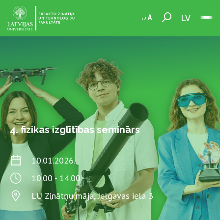
LV
4. fizikas izglītības seminārs
10.01.2026.
10.00 - 14.00
LU Zinātņu māja, Jelgavas iela 3