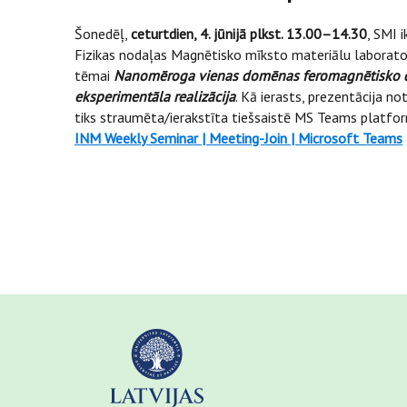
Šonedēļ,
ceturtdien, 4. jūnijā plkst. 13.00–14.30
, SMI 
Fizikas nodaļas Magnētisko mīksto materiālu laborato
tēmai
Nanomēroga vienas domēnas feromagnētisko d
eksperimentāla realizācija
. Kā ierasts, prezentācija no
tiks straumēta/ierakstīta tiešsaistē MS Teams platfo
INM Weekly Seminar | Meeting-Join | Microsoft Teams