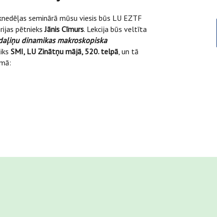
iknedēļas seminārā mūsu viesis būs LU EZTF
rijas pētnieks
Jānis Cīmurs
. Lekcija būs veltīta
aļiņu dinamikas makroskopiska
tiks
SMI, LU Zinātņu mājā, 520. telpā
, un tā
rmā: