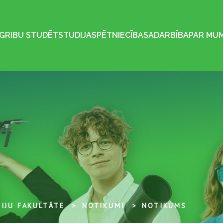
GRIBU STUDĒT
STUDIJAS
PĒTNIECĪBA
SADARBĪBA
PAR MU
IJU FAKULTĀTE
NOTIKUMI
NOTIKUMS