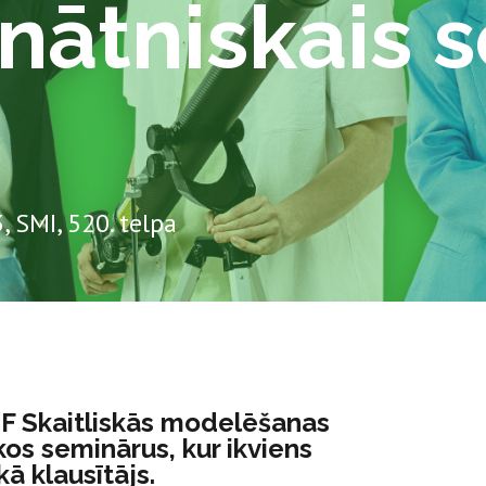
inātniskais 
, SMI, 520. telpa
TF Skaitliskās modelēšanas
kos seminārus, kur ikviens
kā klausītājs.