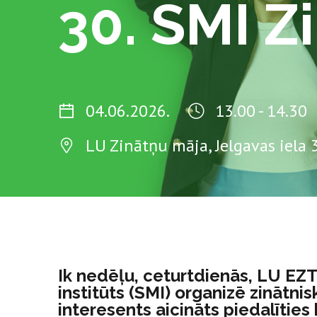
30. SMI Z
04.06.2026.
13.00 - 14.30
LU Zinātņu māja, Jelgavas iela 3
Ik nedēļu, ceturtdienās, LU EZ
institūts (SMI) organizē zinātnis
interesents aicināts piedalīties 