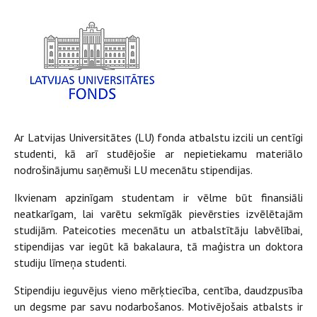
Ar Latvijas Universitātes (LU) fonda atbalstu izcili un centīgi
studenti, kā arī studējošie ar nepietiekamu materiālo
nodrošinājumu saņēmuši LU mecenātu stipendijas.
Ikvienam apzinīgam studentam ir vēlme būt finansiāli
neatkarīgam, lai varētu sekmīgāk pievērsties izvēlētajām
studijām. Pateicoties mecenātu un atbalstītāju labvēlībai,
stipendijas var iegūt kā bakalaura, tā maģistra un doktora
studiju līmeņa studenti.
Stipendiju ieguvējus vieno mērķtiecība, centība, daudzpusība
un degsme par savu nodarbošanos. Motivējošais atbalsts ir