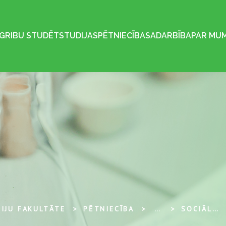
GRIBU STUDĒT
STUDIJAS
PĒTNIECĪBA
SADARBĪBA
PAR MU
IJU FAKULTĀTE
PĒTNIECĪBA
...
SOCIĀLI-EKOLOĢISKO SISTĒMU PĀRVALDĪBAS CENTRS