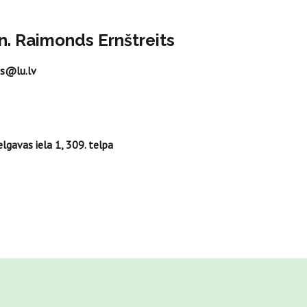
tn. Raimonds Ernštreits
ns@lu.lv
lgavas iela 1, 309. telpa