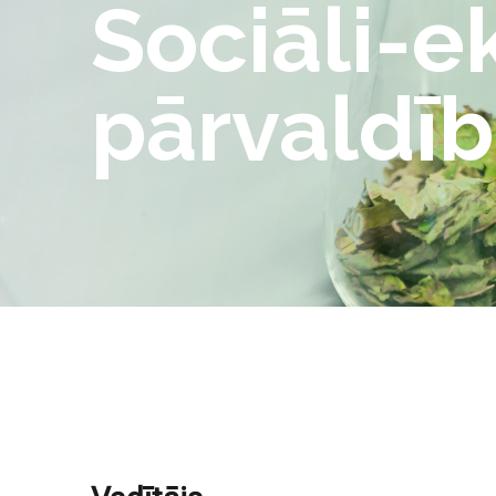
Sociāli-e
pārvaldīb