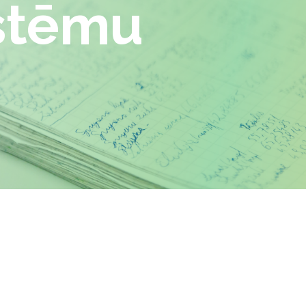
istēmu