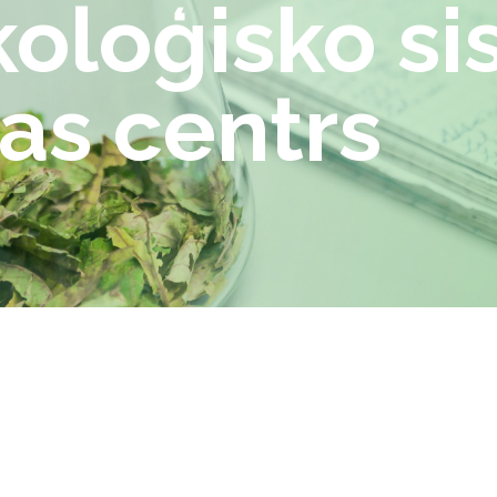
koloģisko s
as centrs