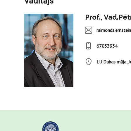
Vadītājs
Prof., Vad.Pē
raimonds.ernstei
67033934
LU Dabas māja, Je