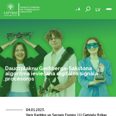
LV
Daudzplakņu Gerhberga-Sakstona
algoritma ieviešana digitālos signāla
procesoros
04.01.2023.
Varis Karitāns un Sergejs Fomins, LU Cietvielu fizikas