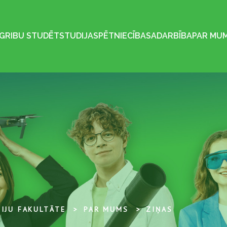
GRIBU STUDĒT
STUDIJAS
PĒTNIECĪBA
SADARBĪBA
PAR MU
IJU FAKULTĀTE
PAR MUMS
ZIŅAS