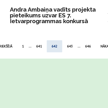
Andra Ambaiņa vadīts projekta
pieteikums uzvar ES 7.
Ietvarprogrammas konkursā
RIEKŠĒJĀ
1
...
641
642
643
...
646
NĀK