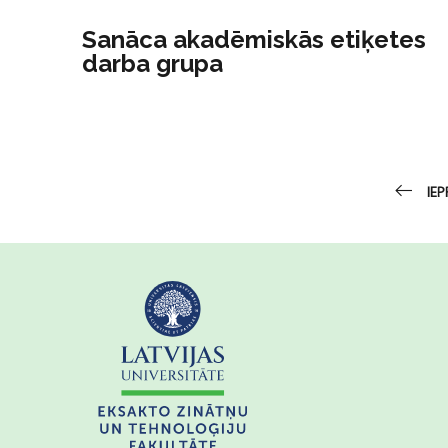
Sanāca akadēmiskās etiķetes
darba grupa
IEP